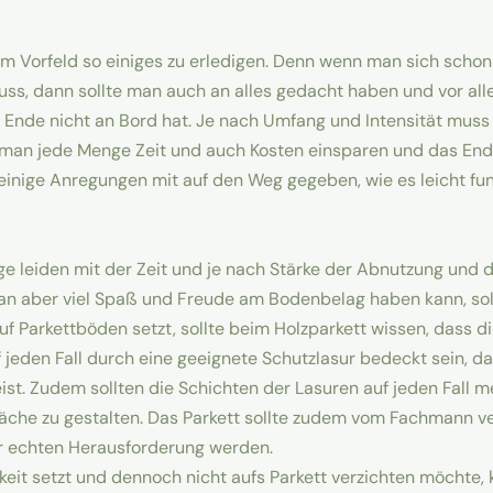
 im Vorfeld so einiges zu erledigen. Denn wenn man sich scho
uss, dann sollte man auch an alles gedacht haben und vor all
Ende nicht an Bord hat. Je nach Umfang und Intensität muss
n man jede Menge Zeit und auch Kosten einsparen und das En
 einige Anregungen mit auf den Weg gegeben, wie es leicht fu
e leiden mit der Zeit und je nach Stärke der Abnutzung und d
t man aber viel Spaß und Freude am Bodenbelag haben kann, so
f Parkettböden setzt, sollte beim Holzparkett wissen, dass d
f jeden Fall durch eine geeignete Schutzlasur bedeckt sein, 
ist. Zudem sollten die Schichten der Lasuren auf jeden Fall 
läche zu gestalten. Das Parkett sollte zudem vom Fachmann ve
r echten Herausforderung werden.
keit setzt und dennoch nicht aufs Parkett verzichten möchte,