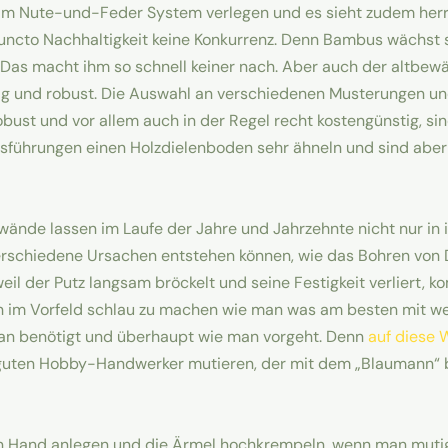
 im Nute-und-Feder System verlegen und es sieht zudem herrli
uncto Nachhaltigkeit keine Konkurrenz. Denn Bambus wächst 
Das macht ihm so schnell keiner nach. Aber auch der altbew
big und robust. Die Auswahl an verschiedenen Musterungen un
bust und vor allem auch in der Regel recht kostengünstig, s
usführungen einen Holzdielenboden sehr ähneln und sind aber 
nde lassen im Laufe der Jahre und Jahrzehnte nicht nur in i
 verschiedene Ursachen entstehen können, wie das Bohren von
weil der Putz langsam bröckelt und seine Festigkeit verliert
ch im Vorfeld schlau zu machen wie man was am besten mit we
n benötigt und überhaupt wie man vorgeht. Denn
auf diese 
guten Hobby-Handwerker mutieren, der mit dem „Blaumann“ b
n Hand anlegen und die Ärmel hochkrempeln, wenn man muti